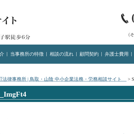
介
当事務所の特徴
相談の流れ
顧問契約
弁護士費用
町法律事務所 | 鳥取・山陰 中小企業法務・労務相談サイト
>
S
_ImgFt4