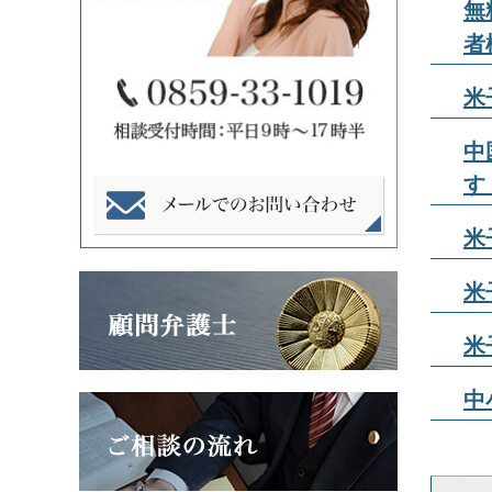
無
者
米
中
す
米
米
米
中