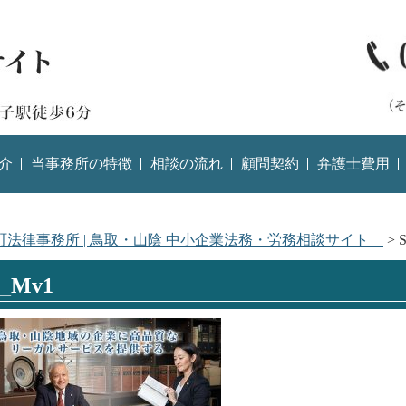
介
当事務所の特徴
相談の流れ
顧問契約
弁護士費用
町法律事務所 | 鳥取・山陰 中小企業法務・労務相談サイト
>
p_Mv1