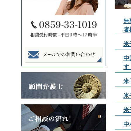
無
者
米
中
す
米
米
米
中